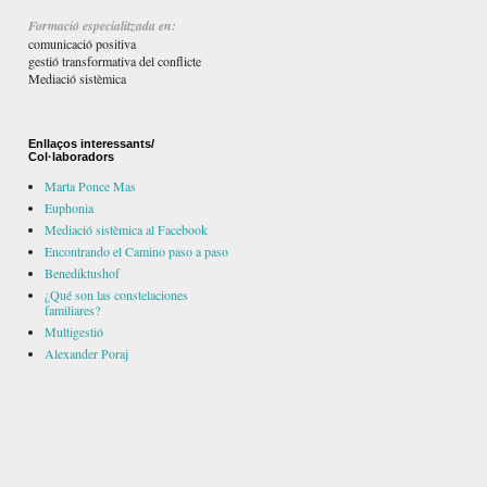
Formació especialitzada en:
comunicació positiva
gestió transformativa del conflicte
Mediació sistèmica
Enllaços interessants/
Col·laboradors
Marta Ponce Mas
Euphonia
Mediació sistèmica al Facebook
Encontrando el Camino paso a paso
Benediktushof
¿Qué son las constelaciones
familiares?
Multigestió
Alexander Poraj