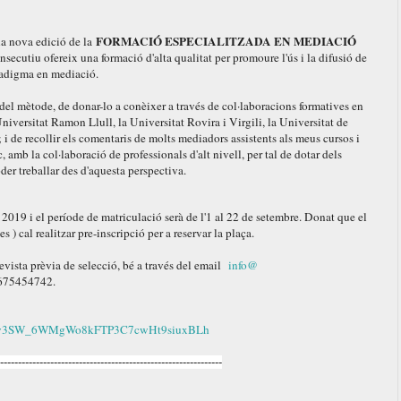
FORMACIÓ ESPECIALITZADA EN MEDIACIÓ
a nova edició de la
cutiu ofereix una formació d'alta qualitat per promoure l'ús i la difusió de
radigma en mediació.
l mètode, de donar-lo a conèixer a través de col·laboracions formatives en
iversitat Ramon Llull, la Universitat Rovira i Virgili, la Universitat de
; i de recollir els comentaris de molts mediadors assistents als meus cursos i
, amb la col·laboració de professionals d'alt nivell, per tal de dotar dels
oder treballar des d'aquesta perspectiva.
 2019 i el període de matriculació serà de l'1 al 22 de setembre. Donat que el
 ) cal realitzar pre-inscripció per a reservar la plaça.
evista prèvia de selecció, bé a través del email
info@
l 675454742.
d=1Ww3SW_6WMgWo8kFTP3C7cwHt9siuxBLh
--------------------------------------------------------------