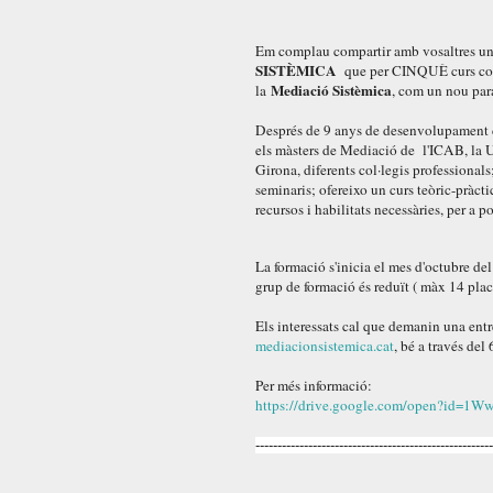
Em complau compartir amb vosaltres un
SISTÈMICA
que per CINQUÈ curs conse
Mediació Sistèmica
la
, com un nou pa
Després de 9 anys de desenvolupament de
els màsters de Mediació de l'ICAB, la Un
Girona, diferents col·legis professionals
seminaris; ofereixo un curs teòric-pràctic
recursos i habilitats necessàries, per a p
La formació s'inicia el mes d'octubre del
grup de formació és reduït ( màx 14 places
Els interessats cal que demanin una entr
mediacionsistemica.cat
, bé a través de
Per més informació:
https://drive.google.com/open?i
------------------------------------------------------