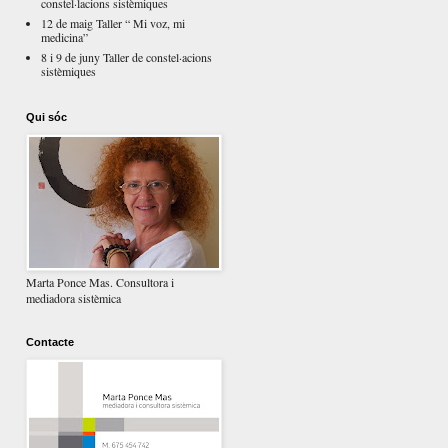
constel·lacions sistèmiques
12 de maig Taller “ Mi voz, mi
medicina”
8 i 9 de juny Taller de constel·acions
sistèmiques
Qui sóc
Marta Ponce Mas. Consultora i
mediadora sistèmica
Contacte