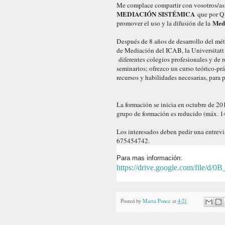
Me complace compartir con vosotros/as
MEDIACIÓN SISTÉMICA
que por QU
Medi
promover el uso y la difusión de la
Después de 8 años de desarrollo del mét
de Mediación del ICAB, la Universitatt R
diferentes colegios profesionales y de 
seminarios; ofrezco un curso teórico-prác
recursos y habilidades necesarias, para 
La formación se inicia en octubre de 201
grupo de formación es reducido (máx. 14 
Los interesados deben pedir una entrevis
675454742.
Para mas información:
https://drive.google.com/fil
Posted by
Marta Ponce
at
4:21