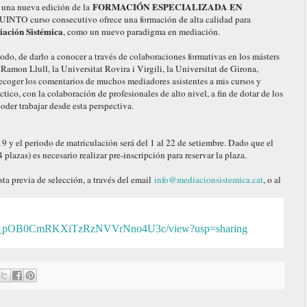
FORMACIÓN ESPECIALIZADA EN
 una nueva edición de la
INTO curso consecutivo ofrece una formación de alta calidad para
ación Sistémica
, como un nuevo paradigma en mediación.
odo, de darlo a conocer a través de colaboraciones formativas en los másters
amon Llull, la Universitat Rovira i Virgili, la Universitat de Girona,
recoger los comentarios de muchos mediadores asistentes a mis cursos y
tico, con la colaboración de profesionales de alto nivel, a fin de dotar de los
poder trabajar desde esta perspectiva.
9 y el periodo de matriculación será del 1 al 22 de setiembre. Dado que el
plazas) es necesario realizar pre-inscripción para reservar la plaza.
ta previa de selección, a través del email
info@mediacionsistemica.
cat
, o al
e/d/0B_pOB0CmRKXiTzRzNVVrNno4U3c/view?usp=sharing