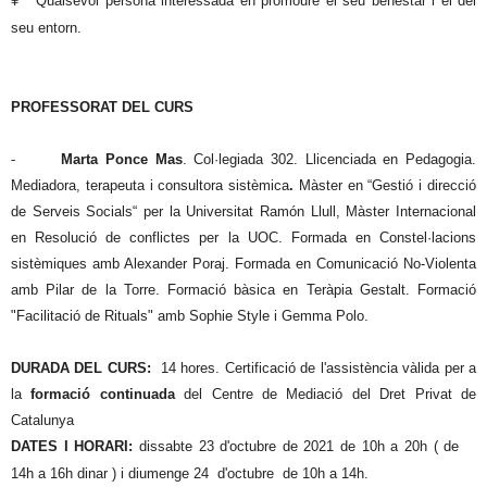
¥ Qualsevol persona interessada en promoure el seu benestar i el del
seu entorn.
PROFESSORAT DEL CURS
-
Marta Ponce Mas
. Col·legiada 302. Llicenciada en Pedagogia.
Mediadora, terapeuta i consultora sistèmica
.
Màster en “Gestió i direcció
de Serveis Socials“ per la Universitat Ramón Llull, Màster Internacional
en Resolució de conflictes per la UOC.
Formada en Constel·lacions
sistèmiques amb Alexander Poraj. Formada en Comunicació No-Violenta
amb Pilar de la Torre. Formació bàsica en Teràpia Gestalt. Formació
"Facilitació de Rituals" amb Sophie Style i Gemma Polo.
DURADA DEL CURS:
14 hores.
Certificació de l'assistència vàlida per a
la
formació continuada
del Centre de Mediació del Dret Privat de
Catalunya
DATES I HORARI:
dissabte 23 d'octubre de 2021 de 10h a 20h ( de
14h a 16h dinar ) i diumenge 24 d'octubre de 10h a 14h.