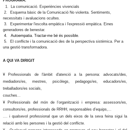
PROGRAMA:
1.
La comunicació. Experiències vivencials
2.
Esquema bàsic de la Comunicació No violenta.
Sentiments,
necessitats i avaluacions ocultes.
3.
Experimentar l'escolta empàtica i l'expressió empàtica. Eines
generadores de benestar.
4. Autoempatia. Tractar-me bé és possible.
5.
El conflicte i la comunicació des de la perspectiva sistèmica. Per a
una gestió transformadora.
A QUI VA DIRIGIT
¥ Professionals de l'àmbit d'atenció a la persona: advocats/des,
mediadors/es, mestres, psicòlegs, pedagogs/es, educadors/es,
treballadors/es socials,
couches...
¥ Professionals del món de l’organització i empresa: assessors/es,
consultors/es, professionals de RRHH, responsables d’equips,...
.... i qualsevol professional que un dels eixos de la seva feina sigui la
relació amb les persones i la gestió del conflicte.